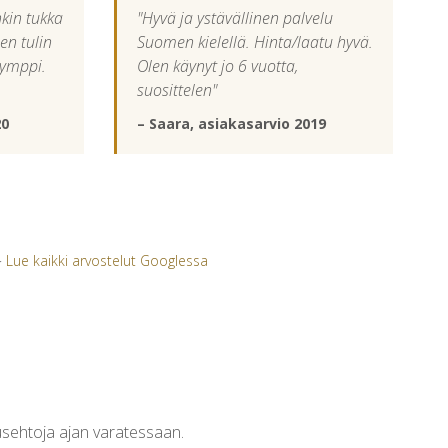
kin tukka
"Hyvä ja ystävällinen palvelu
len tulin
Suomen kielellä. Hinta/laatu hyvä.
kymppi.
Olen käynyt jo 6 vuotta,
suosittelen"
20
– Saara, asiakasarvio 2019
·
Lue kaikki arvostelut Googlessa
usehtoja ajan varatessaan.