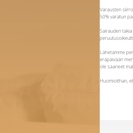
Varausten siirr
50% varatun pal
Sairauden takia 
peruutusoikeutt
Lähetämme peruu
eräpäivään menn
ole saaneet mak
Huomioithan, et