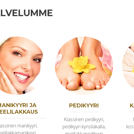
ALVELUMME
MANIKYYRI JA
PEDIKYYRI
K
EELILAKKAUS
Klassinen pedikyyri,
assinen manikyyri,
pedikyyri kynsilakalla,
kos
eelilakkamanikyyri,
geelilakkapedikyyri