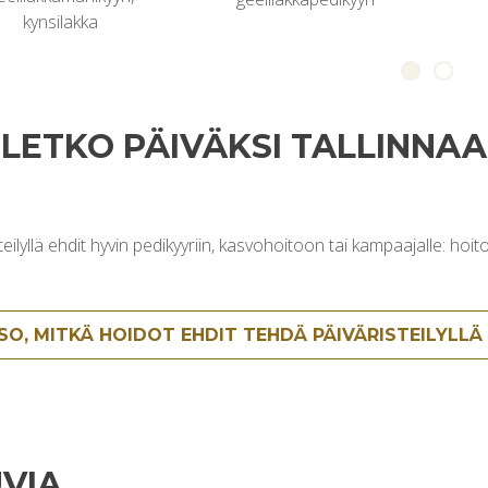
kynsilakka
LETKO PÄIVÄKSI TALLINNA
teilyllä ehdit hyvin pedikyyriin, kasvohoitoon tai kampaajalle: h
SO, MITKÄ HOIDOT EHDIT TEHDÄ PÄIVÄRISTEILYLLÄ
VIA