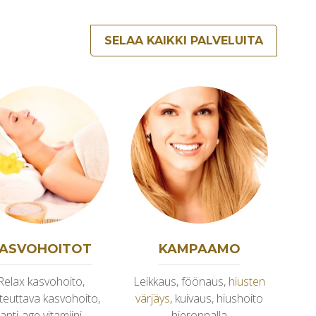
SELAA KAIKKI PALVELUITA
ASVOHOITOT
KAMPAAMO
Relax kasvohoito,
Leikkaus, föönaus,
hiusten
K
teuttava kasvohoito,
värjäys
, kuivaus, hiushoito
anti-age vitamiini
hieronnalla