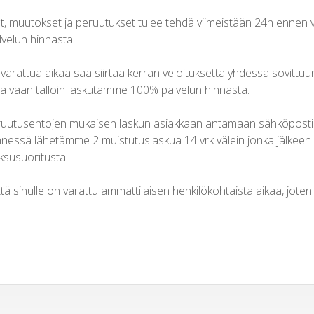
ot, muutokset ja peruutukset tulee tehdä viimeistään 24h ennen 
velun hinnasta.
varattua aikaa saa siirtää kerran veloituksetta yhdessä sovittuun 
a vaan tällöin laskutamme 100% palvelun hinnasta.
tusehtojen mukaisen laskun asiakkaan antamaan sähköpostiosoi
essä lähetämme 2 muistutuslaskua 14 vrk välein jonka jälkeen s
susuoritusta.
tä sinulle on varattu ammattilaisen henkilökohtaista aikaa, jote