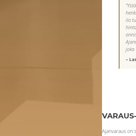
"Yst
henk
ilo t
hint
onni
Ajan
joka 
– La
VARAUS
Ajanvaraus on s