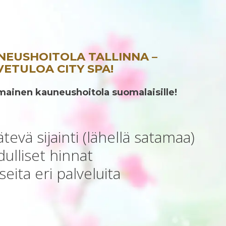
NEUSHOITOLA TALLINNA –
ETULOA CITY SPA!
mainen kauneushoitola suomalaisille!
tevä sijainti (lähellä satamaa)
ulliset hinnat
eita eri palveluita