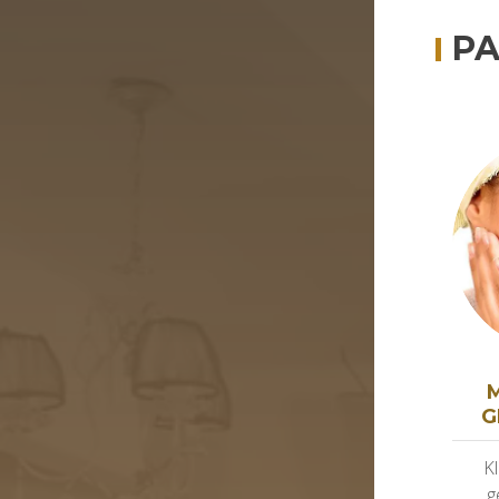
P
G
Kl
g