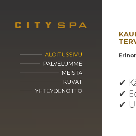
KAU
TERV
ALOITUSSIVU
Erino
PALVELUMME
MEISTÄ
✔ Kä
KUVAT
✔ Ed
YHTEYDENOTTO
✔ Us