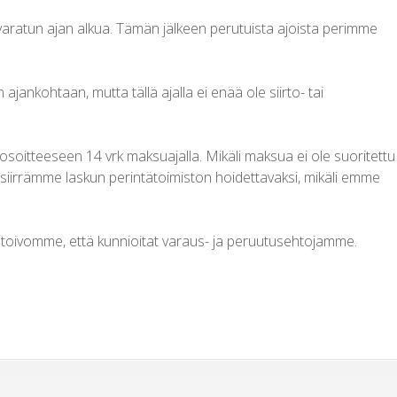
varatun ajan alkua. Tämän jälkeen perutuista ajoista perimme
ajankohtaan, mutta tällä ajalla ei enää ole siirto- tai
tteeseen 14 vrk maksuajalla. Mikäli maksua ei ole suoritettu
iirrämme laskun perintätoimiston hoidettavaksi, mikäli emme
n toivomme, että kunnioitat varaus- ja peruutusehtojamme.