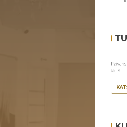
TU
Päiväris
klo 8.
KAT
KU