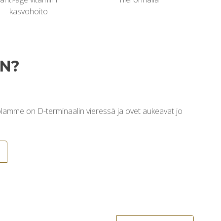
kasvohoito
AN?
oitolamme on D-terminaalin vieressä ja ovet aukeavat jo