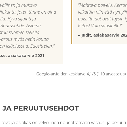
ävällinen ja mukava
"Mahtava palvelu. Kerran
ilökunta, joten tänne on aina
leikattiin niin että hymyil
ulla. Hyvä sijainti ja
pois. Raidat ovat täysin 
a/laatusuhde. Asiointi
Kiitos! Voin suositella!"
stuu suomen kielellä.
– Judit, asiakasarvio 20
varaus myös netin kautta,
on lisäplussaa. Suosittelen."
sse, asiakasarvio 2021
Google-arvioiden keskiarvo 4,1/5 (110 arvostelua) 
- JA PERUUTUSEHDOT
itova ja asiakas on velvollinen noudattamaan varaus- ja peruut